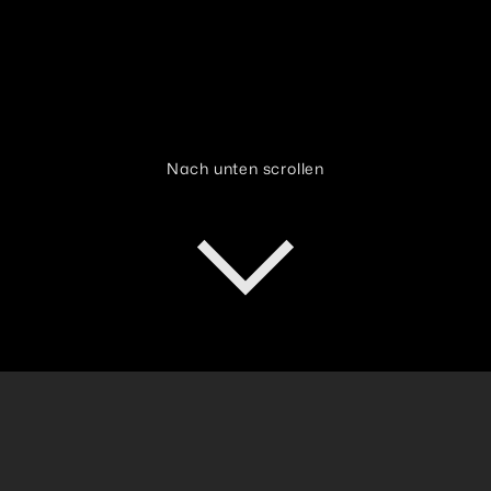
Nach unten scrollen
Konkrete Wirkung dort, wo sie
gebraucht wird.
Der CIHBw treibt Innovationsvorhaben in drei