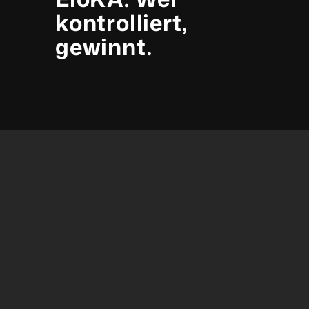
kontrolliert,
gewinnt.
HERAUSFORDERUNG
Das elektromagnetische
Spektrum ist zum
entscheidenden Gefechtsfeld
geworden.
Elektronische Kampfführung (EloKa) wirkt in
zwei Richtungen: Sie stört und täuscht
feindliche Funksignale, schützt aber