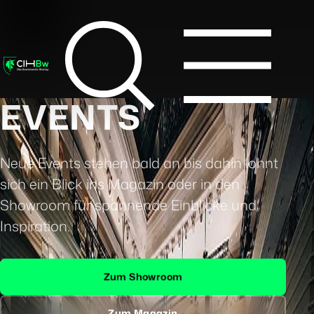
EVENTS
Neue Events stehen bald an bis dahin lohnt
sich ein Blick ins Magazin oder in den
Showroom für spannende Einblicke und
Inspiration.
Zum Showroom
Zum Magazin