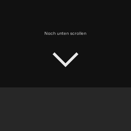
Nach unten scrollen
Eine Veranstaltung mit dem
CIHBw
planen?
Melde Dich bei uns.