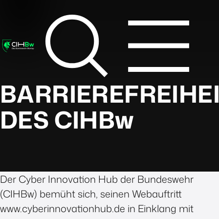
BARRIEREFREIHE
DES
CIHBw
Der Cyber Innovation Hub der Bundeswehr
(CIHBw) bemüht sich, seinen Webauftritt
www.cyberinnovationhub.de in Einklang mit