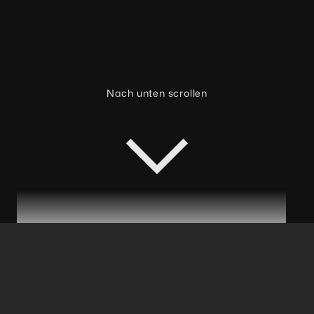
Nach unten scrollen
WIR SIND
REBELLISCH
Wir stören mit Richtung.