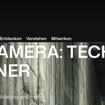
Entdecken
Verstehen
Mitwirken
AMERA: TEC
INER
fklärung und mehr