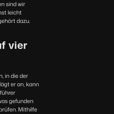
en sind wir
st leicht
ehört dazu.
f vier
 in die der
ägt er an, kann
führer
twas gefunden
rüfen. Mithilfe