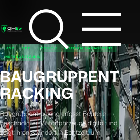
LAND
SDD
LOGISTIK
MATERIALMANAGEMENT
INSTANDSETZUNG
BAUGRUPPENT
RACKING
Baugruppentracking erfasst Bauteile
beschädigter Militärfahrzeuge digital und
zeigt ihren Standort in Echtzeit, um