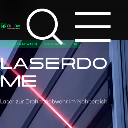
DROHNENABWEHR
INNOVATION
KI
LASERDO
ME
Laser zur Drohnenabwehr im Nahbereich