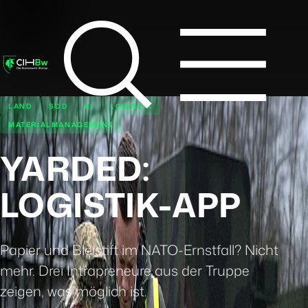
LAND
SDD
KI
LOGISTIK
MATERIALMANAGEMENT
YARDED:
LOGISTIK-APP
Papier und Bleistift im NATO-Ernstfall? Nicht
mehr. Drei Intrapreneure aus der Truppe
zeigen, was möglich ist.