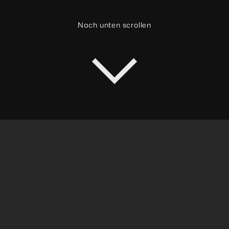
Nach unten scrollen
HERAUSFORDERUNG
Deutschland als militärische
Drehscheibe
Wenn NATO-Verbände verlegt werden
müssen, zählt jede Stunde. Deutschland
spielt dabei eine Hauptrolle: Als militärische