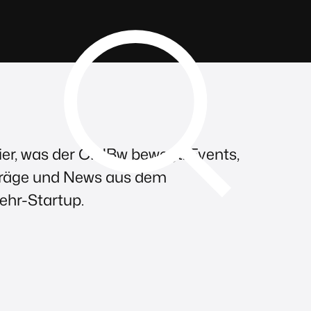
ier, was der CIHBw bewegt. Events,
räge und News aus dem
hr-Startup.