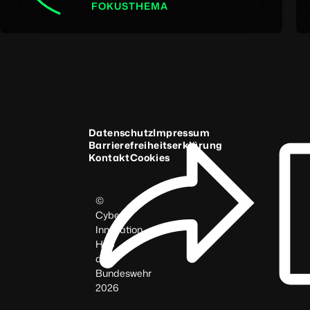
FOKUSTHEMA
Datenschutz
Impressum
Barrierefreiheitserklärung
Kontakt
Cookies
©
Cyber
Innovation
Hub
der
Bundeswehr
2026