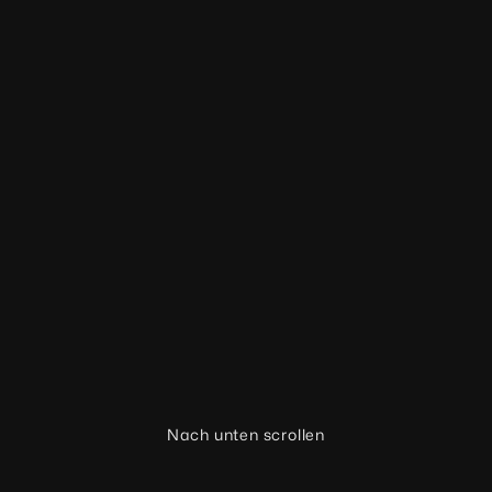
Nach unten scrollen