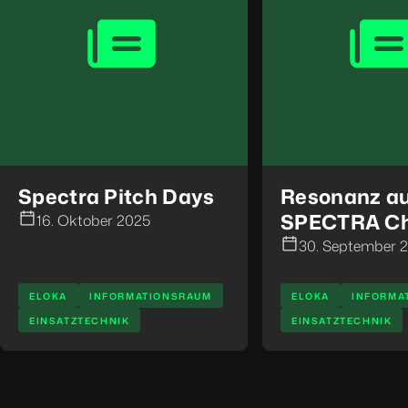
Spectra Pitch Days
Resonanz au
SPECTRA Ch
16. Oktober 2025
30. September 
ELOKA
INFORMATIONSRAUM
ELOKA
INFORMA
EINSATZTECHNIK
EINSATZTECHNIK