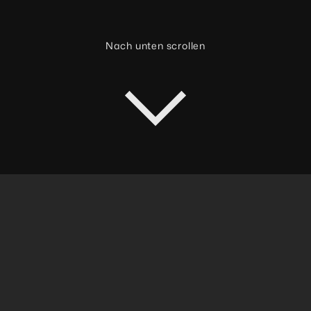
Nach unten scrollen
HERAUSFORDERUNG
Das Stille-Post-System hat
Grenzen
Stürzt ein Heeresflieger bei einem Einsatz
ab, zählt jede Sekunde. Die Rettungskette
muss sofort funktionieren, um Soldatinnen