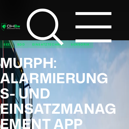
SEE
SDD
EINSATZTECHNIK
SENSORIK
MURPH:
ALARMIERUNG
S- UND
EINSATZMANAG
EMENT APP